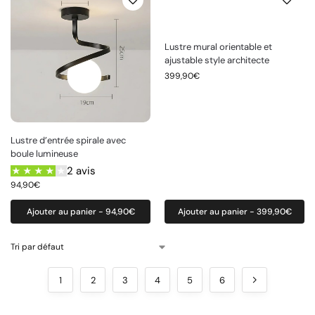
Lustre mural orientable et
ajustable style architecte
399,90
€
Lustre d’entrée spirale avec
boule lumineuse
2 avis
94,90
€
Ajouter au panier - 94,90€
Ajouter au panier - 399,90€
1
2
3
4
5
6