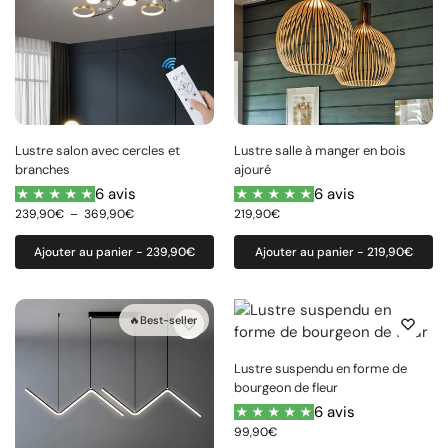
Lustre salon avec cercles et
Lustre salle à manger en bois
branches
ajouré
6 avis
6 avis
239,90
€
–
369,90
€
219,90
€
Ajouter au panier - 239,90€
Ajouter au panier - 219,90€
🔥Best-seller
Lustre suspendu en forme de
bourgeon de fleur
6 avis
99,90
€