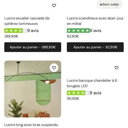
🔥Best-seller
Lustre escalier cascade de
Lustre scandinave avec abat-jour
sphères lumineuses
en métal
9 avis
6 avis
389,90
€
92,90
€
Ajouter au panier - 389,90€
Ajouter au panier - 92,90€
Lustre baroque chandelier à 6
bougies LED
8 avis
191,90
€
Lustre long avec bras suspendu