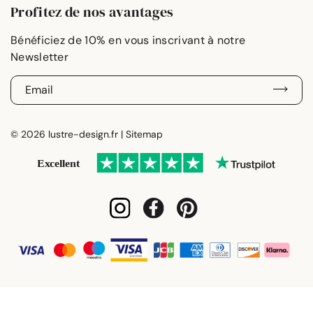
Profitez de nos avantages
E
-
m
a
© 2026 lustre-design.fr |
Sitemap
i
l
*