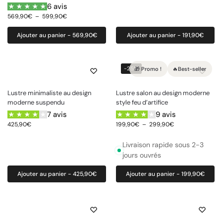
6 avis
569,90
€
–
599,90
€
Ajouter au panier - 569,90€
Ajouter au panier - 191,90€
-25%
🎁 Promo !
🔥Best-seller
Lustre minimaliste au design
Lustre salon au design moderne
moderne suspendu
style feu d’artifice
7 avis
9 avis
425,90
€
199,90
€
–
299,90
€
Livraison rapide sous 2-3
jours ouvrés
Ajouter au panier - 425,90€
Ajouter au panier - 199,90€