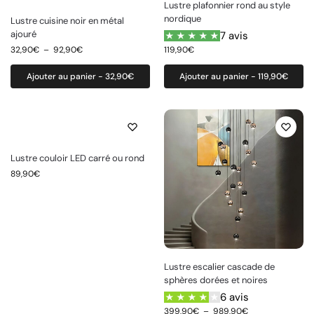
Lustre plafonnier rond au style
nordique
Lustre cuisine noir en métal
ajouré
7 avis
32,90
€
–
92,90
€
119,90
€
Ajouter au panier - 32,90€
Ajouter au panier - 119,90€
Lustre couloir LED carré ou rond
89,90
€
Lustre escalier cascade de
sphères dorées et noires
6 avis
399,90
€
–
989,90
€