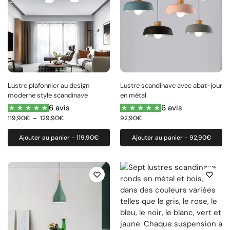
Lustre plafonnier au design
Lustre scandinave avec abat-jour
moderne style scandinave
en métal
6 avis
6 avis
119,90
€
–
129,90
€
92,90
€
Ajouter au panier - 119,90€
Ajouter au panier - 92,90€