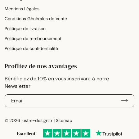
Mentions Légales
Conditions Générales de Vente
Politique de livraison
Politique de remboursement
Politique de confidentialité
Profitez de nos avantages
E
-
m
a
© 2026 lustre-design.fr |
Sitemap
i
l
*