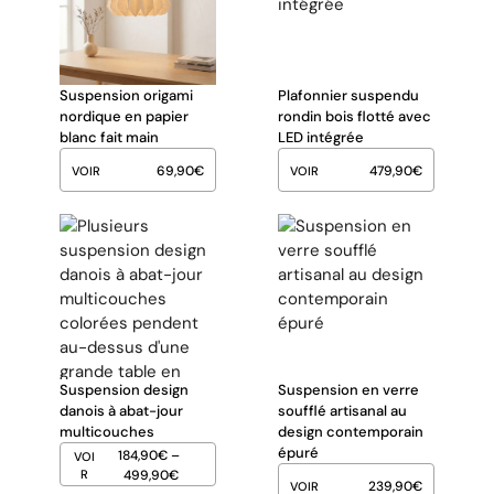
Suspension origami
Plafonnier suspendu
nordique en papier
rondin bois flotté avec
blanc fait main
LED intégrée
69,90
€
479,90
€
VOIR
VOIR
Suspension design
Suspension en verre
danois à abat-jour
soufflé artisanal au
multicouches
design contemporain
épuré
184,90
€
–
VOI
R
499,90
€
239,90
€
VOIR