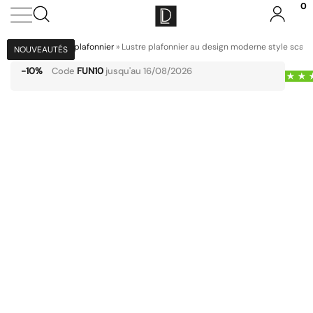
0
Accueil
»
Lustre plafonnier
»
Lustre plafonnier au design moderne style scan
NOUVEAUTÉS
NOUVEAUTÉS
NOUVEAUTÉS
NOUVEAUTÉS
-10%
Code
FUN10
jusqu'au 16/08/2026