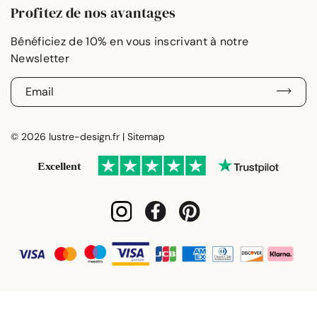
Profitez de nos avantages
E
-
m
a
© 2026 lustre-design.fr |
Sitemap
i
l
*