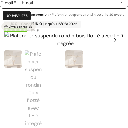
E-mail
*
Accueil
»
Lustre suspension
»
Plafonnier suspendu rondin bois flotté avec LE
NOUVEAUTÉS
NOUVEAUTÉS
NOUVEAUTÉS
NOUVEAUTÉS
NOUVEAUTÉS
-10%
Code
FUN10
jusqu'au 16/08/2026
📦 Livraison rapide
4 avis