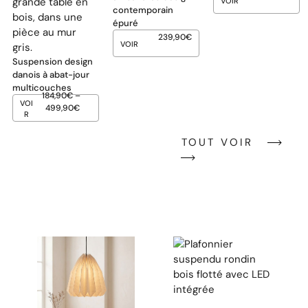
VOIR
contemporain
épuré
239,90
€
VOIR
Suspension design
danois à abat-jour
multicouches
184,90
€
–
VOI
499,90
€
R
TOUT VOIR