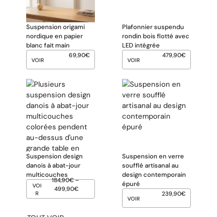
Suspension origami
Plafonnier suspendu
nordique en papier
rondin bois flotté avec
blanc fait main
LED intégrée
69,90
€
479,90
€
VOIR
VOIR
Suspension design
Suspension en verre
danois à abat-jour
soufflé artisanal au
multicouches
design contemporain
184,90
€
–
épuré
VOI
499,90
€
R
239,90
€
VOIR