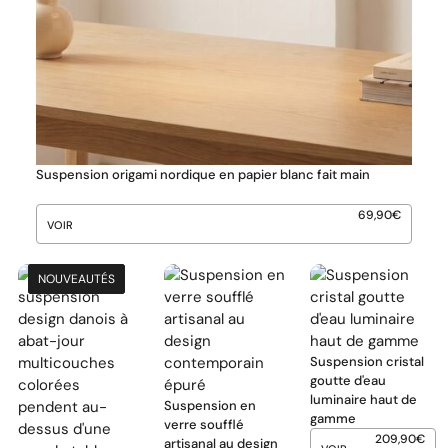
Suspension origami nordique en papier blanc fait main
69,90
€
VOIR
NOUVEAUTÉS
NOUVEAUTÉS
NOUVEAUTÉS
NOUVEAUTÉS
Suspension cristal
goutte d'eau
luminaire haut de
Suspension en
gamme
verre soufflé
209,90
€
artisanal au design