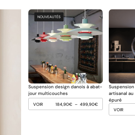
NOUVEAUTÉS
NOUVEAUTÉS
NOUVEAUTÉS
NOUVEAUTÉS
Suspension design danois à abat-
Suspension 
jour multicouches
artisanal a
épuré
VOIR
184,90
€
–
499,90
€
VOIR