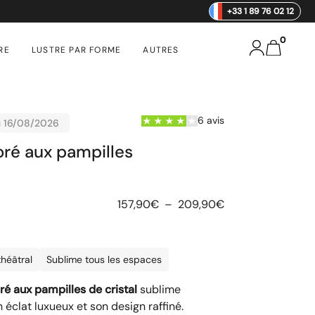
+33 1 89 76 02 12
0
RE
LUSTRE PAR FORME
AUTRES
6 avis
u 16/08/2026
oré aux pampilles
157,90
€
–
209,90
€
théâtral
Sublime tous les espaces
ré aux pampilles de cristal
sublime
éclat luxueux et son design raffiné.