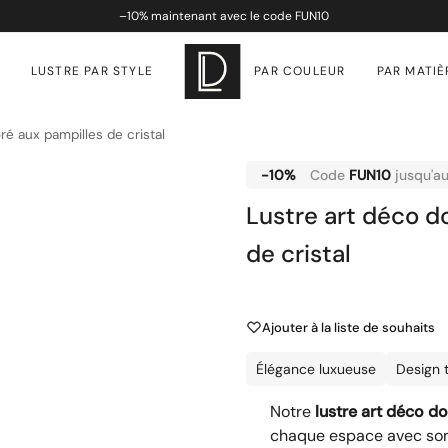
–
10%
maintenant avec le code
FUN10
LUSTRE PAR STYLE
PAR COULEUR
PAR MATIÈ
ré aux pampilles de cristal
-10%
Code
FUN10
jusqu'a
Lustre art déco d
de cristal
Ajouter à la liste de souhaits
Élégance luxueuse
Design 
Notre
lustre art déco do
chaque espace avec son 