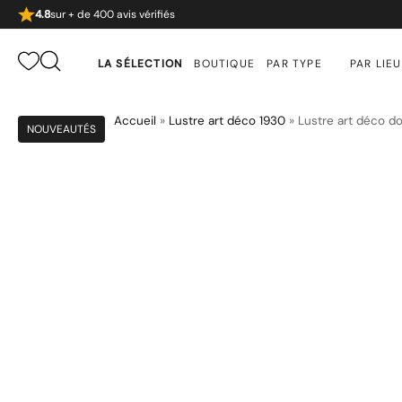
4.8
sur + de 400 avis vérifiés
LA SÉLECTION
BOUTIQUE
PAR TYPE
PAR LIEU
Accueil
»
Lustre art déco 1930
»
Lustre art déco do
NOUVEAUTÉS