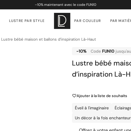
–
10%
maintenant avec le code
FUN10
LUSTRE PAR STYLE
PAR COULEUR
PAR MATIÈ
»
Lustre bébé maison et ballons d’inspiration Là-Haut
-10%
Code
FUN10
jusqu'a
Lustre bébé maiso
d’inspiration Là-
Ajouter à la liste de souhaits
Éveil à l'imaginaire
Éclairag
Un décor à la fois enchanteur
Offrez à votre enfant 