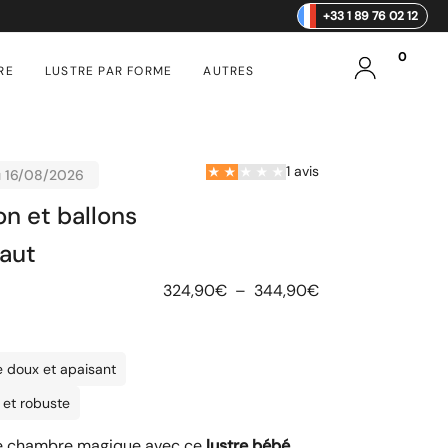
+33 1 89 76 02 12
0
RE
LUSTRE PAR FORME
AUTRES
1 avis
u 16/08/2026
n et ballons
Haut
324,90
€
–
344,90
€
e doux et apaisant
 et robuste
une chambre magique avec ce
lustre bébé