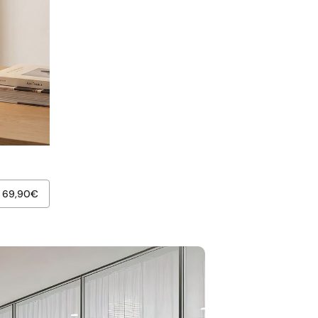
69,90
€