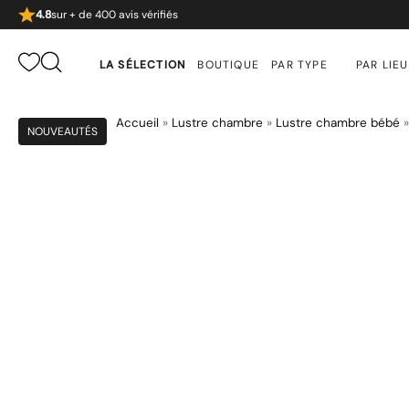
4.8
sur + de 400 avis vérifiés
LA SÉLECTION
BOUTIQUE
PAR TYPE
PAR LIEU
Accueil
»
Lustre chambre
»
Lustre chambre bébé
NOUVEAUTÉS