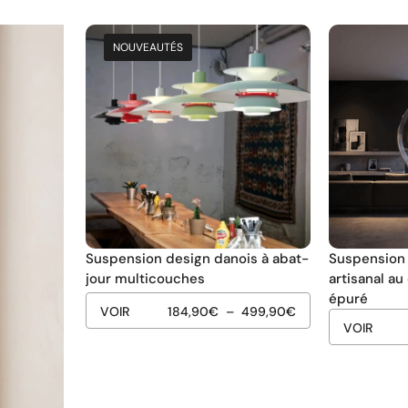
NOUVEAUTÉS
NOUVEAUTÉS
NOUVEAUTÉS
NOUVEAUTÉS
Suspension design danois à abat-
Suspension 
jour multicouches
artisanal a
épuré
VOIR
184,90
€
–
499,90
€
VOIR