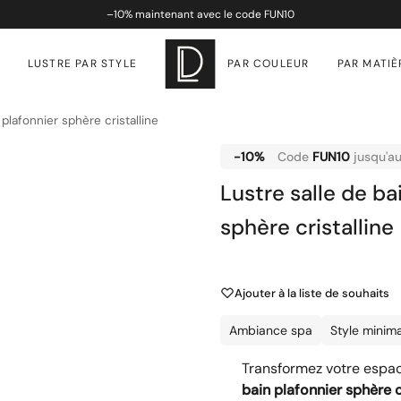
–
10%
maintenant avec le code
FUN10
LUSTRE PAR STYLE
PAR COULEUR
PAR MATIÈ
 plafonnier sphère cristalline
-10%
Code
FUN10
jusqu'a
Lustre salle de ba
sphère cristalline
Ajouter à la liste de souhaits
Ambiance spa
Style minima
Transformez votre espa
bain plafonnier sphère c