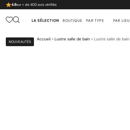
4.8
sur + de 400 avis vérifiés
LA SÉLECTION
BOUTIQUE
PAR TYPE
PAR LIEU
Accueil
»
Lustre salle de bain
»
Lustre salle de bain
NOUVEAUTÉS