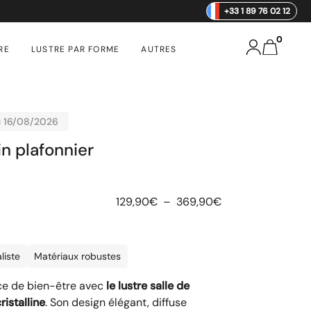
+33 1 89 76 02 12
0
RE
LUSTRE PAR FORME
AUTRES
u 16/08/2026
in plafonnier
129,90
€
–
369,90
€
liste
Matériaux robustes
ce de bien-être avec
le lustre salle de
ristalline
. Son design élégant, diffuse