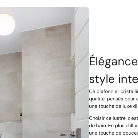
Élégance 
style in
Ce plafonnier cristal
qualité, pensés pour d
une touche de luxe di
Choisir ce lustre, c'es
de bain. En plus d'ill
une touche de douceu