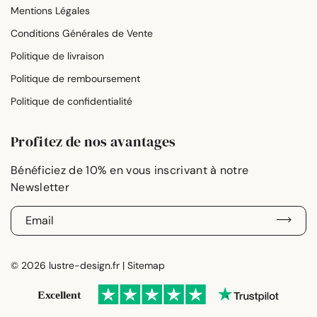
Mentions Légales
Conditions Générales de Vente
Politique de livraison
Politique de remboursement
Politique de confidentialité
Profitez de nos avantages
E
-
m
a
© 2026 lustre-design.fr |
Sitemap
i
l
*