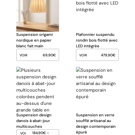
Suspension origami
Plafonnier suspendu
nordique en papier
rondin bois flotté avec
blanc fait main
LED intégrée
69,90
€
479,90
€
VOIR
VOIR
Suspension design
Suspension en verre
danois à abat-jour
soufflé artisanal au
multicouches
design contemporain
épuré
184,90
€
–
VOI