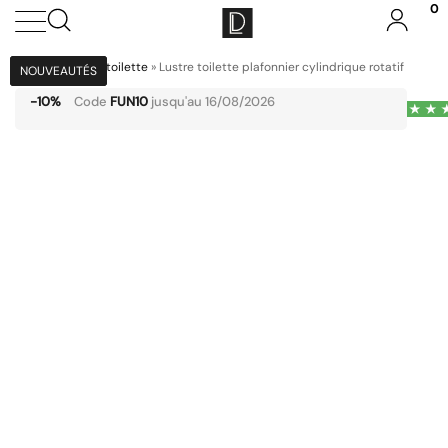
0
Accueil
»
Lustre toilette
»
Lustre toilette plafonnier cylindrique rotatif
NOUVEAUTÉS
NOUVEAUTÉS
NOUVEAUTÉS
NOUVEAUTÉS
-10%
Code
FUN10
jusqu'au 16/08/2026